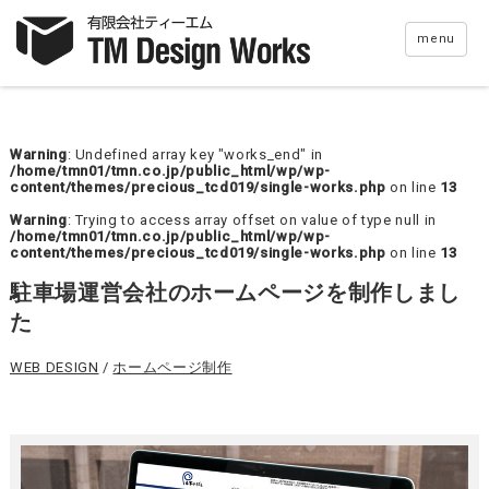
menu
Warning
: Undefined array key "works_end" in
/home/tmn01/tmn.co.jp/public_html/wp/wp-
content/themes/precious_tcd019/single-works.php
on line
13
Warning
: Trying to access array offset on value of type null in
/home/tmn01/tmn.co.jp/public_html/wp/wp-
content/themes/precious_tcd019/single-works.php
on line
13
駐車場運営会社のホームページを制作しまし
た
WEB DESIGN
/
ホームページ制作