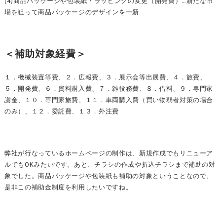
(4)商品パッケージや包装紙・ラッピングの変更（開発費）…新たな市
場を狙って商品パッケージのデザインを一新
＜補助対象経費＞
１．機械装置等費、２．広報費、３．展示会等出展費、４．旅費、
５．開発費、６．資料購入費、７．雑役務費、８．借料、９．専門家
謝金、１０．専門家旅費、１１．車両購入費（買い物弱者対策の場合
のみ）、１２．委託費、１３．外注費
弊社が行なっているホームページの制作は、新規作成でもリニューア
ルでもOKみたいです。あと、チラシの作成や折込チラシまで補助の対
象でした。商品パッケージや包装紙も補助の対象ということなので、
是非この補助金制度を利用したいですね。